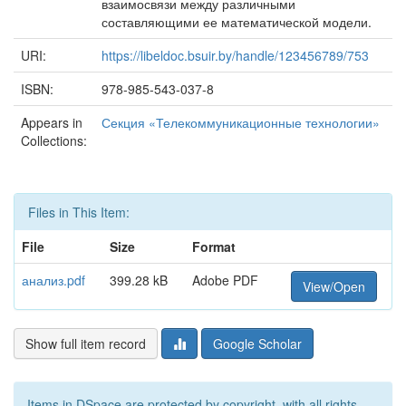
взаимосвязи между различными
составляющими ее математической модели.
URI:
https://libeldoc.bsuir.by/handle/123456789/753
ISBN:
978-985-543-037-8
Appears in
Секция «Телекоммуникационные технологии»
Collections:
Files in This Item:
File
Size
Format
анализ.pdf
399.28 kB
Adobe PDF
View/Open
Show full item record
Google Scholar
Items in DSpace are protected by copyright, with all rights