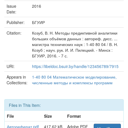
Issue
2016
Date:
Publisher:
БГУИР
Citation:
Козуб, В. Н. Методы предиктивной аналитики
больших объёмов данных : автореф. дисс. ...
магистра технических наук : 1-40 80 04 / В. Н.
Козуб ; науч. рук. И. И. Пилецкий. - Минск :
БГУИР, 2016. - 7 с.
URI:
https://libeldoc.bsuir.by/handle/123456789/7915
Appears in
1-40 80 04 Математическое моделирование,
Collections:
численные методы и комплексы программ
Files in This Item:
File
Size
Format
Автореферат.pdf
417.62 kB
Adobe PDF