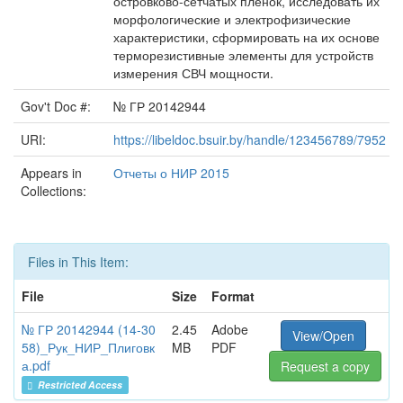
островково-сетчатых пленок, исследовать их
морфологические и электрофизические
характеристики, сформировать на их основе
терморезистивные элементы для устройств
измерения СВЧ мощности.
Gov't Doc #:
№ ГР 20142944
URI:
https://libeldoc.bsuir.by/handle/123456789/7952
Appears in
Отчеты о НИР 2015
Collections:
Files in This Item:
File
Size
Format
№ ГР 20142944 (14-30
2.45
Adobe
View/Open
58)_Рук_НИР_Плиговк
MB
PDF
а.pdf
Request a copy
Restricted Access