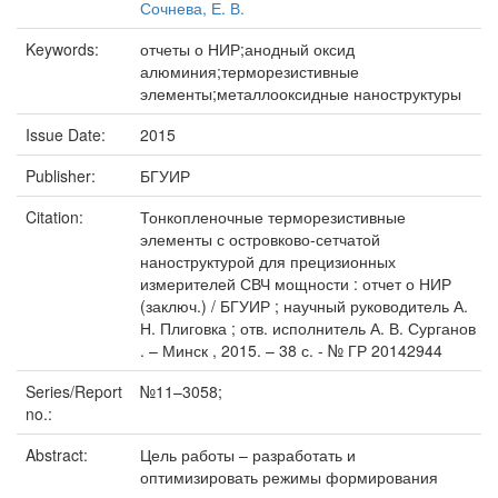
Сочнева, Е. В.
Keywords:
отчеты о НИР;анодный оксид
алюминия;терморезистивные
элементы;металлооксидные наноструктуры
Issue Date:
2015
Publisher:
БГУИР
Citation:
Тонкопленочные терморезистивные
элементы с островково-сетчатой
наноструктурой для прецизионных
измерителей СВЧ мощности : отчет о НИР
(заключ.) / БГУИР ; научный руководитель А.
Н. Плиговка ; отв. исполнитель А. В. Сурганов
. – Минск , 2015. – 38 с. - № ГР 20142944
Series/Report
№11–3058;
no.:
Abstract:
Цель работы – разработать и
оптимизировать режимы формирования