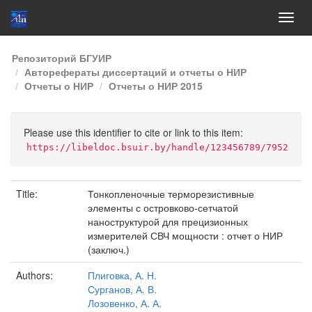
Skip
Репозиторий БГУИР
navigation
Авторефераты диссертаций и отчеты о НИР
Отчеты о НИР
Отчеты о НИР 2015
Please use this identifier to cite or link to this item:
https://libeldoc.bsuir.by/handle/123456789/7952
Title:
Тонкопленочные терморезистивные
элементы с островково-сетчатой
наноструктурой для прецизионных
измерителей СВЧ мощности : отчет о НИР
(заключ.)
Authors:
Плиговка, А. Н.
Сурганов, А. В.
Лозовенко, А. А.