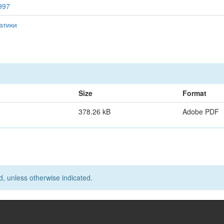
7997
атики
Size
Format
378.26 kB
Adobe PDF
d, unless otherwise indicated.