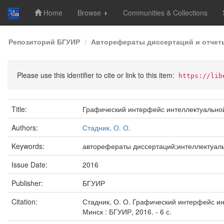
Home
Browse
Communities & Collections
Skip
Репозиторий БГУИР
Авторефераты диссертаций и отчет
navigation
Please use this identifier to cite or link to this item:
https://lib
Title:
Графический интерфейс интеллектуально
Authors:
Стадник, О. О.
Keywords:
авторефераты диссертаций;интеллектуал
Issue Date:
2016
Publisher:
БГУИР
Citation:
Стадник, О. О. Графический интерфейс интел
Минск : БГУИР, 2016. - 6 с.