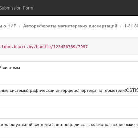
Submission Form
ы о НИР
Авторефераты магистерских диссертаций
1-31 
eldoc.bsuir.by/handle/123456789/7997
й системы
ьные системы;графический интерфейс;чертежи по геометрии;OSTI
лектуальной системы : автореф. дисс. ... магистра технических наук