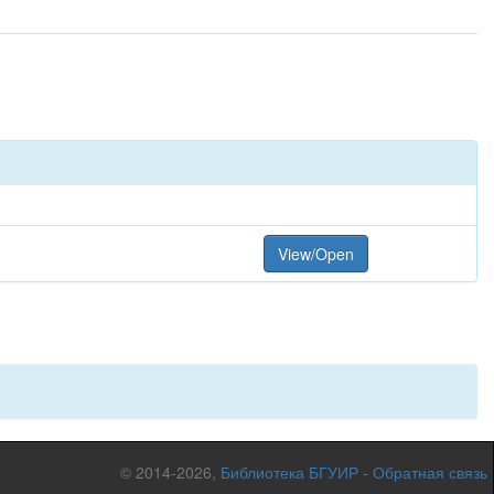
View/Open
© 2014-2026,
Библиотека БГУИР
-
Обратная связь