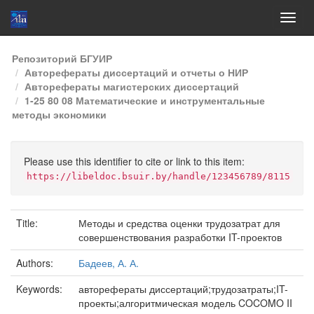
Skip
Репозиторий БГУИР
navigation
Авторефераты диссертаций и отчеты о НИР
Авторефераты магистерских диссертаций
1-25 80 08 Математические и инструментальные
методы экономики
Please use this identifier to cite or link to this item:
https://libeldoc.bsuir.by/handle/123456789/8115
Title:
Методы и средства оценки трудозатрат для
совершенствования разработки IT-проектов
Authors:
Бадеев, А. А.
Keywords:
авторефераты диссертаций;трудозатраты;IT-
проекты;алгоритмическая модель COCOMO II