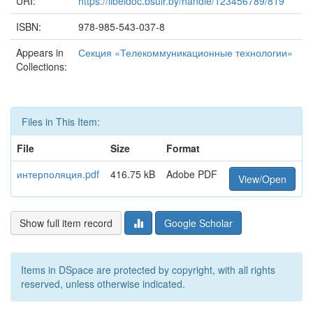
URI:
https://libeldoc.bsuir.by/handle/123456789/819
ISBN:
978-985-543-037-8
Appears in
Секция «Телекоммуникационные технологии»
Collections:
Files in This Item:
File
Size
Format
интерполяция.pdf
416.75 kB
Adobe PDF
View/Open
Show full item record
Google Scholar
Items in DSpace are protected by copyright, with all rights
reserved, unless otherwise indicated.