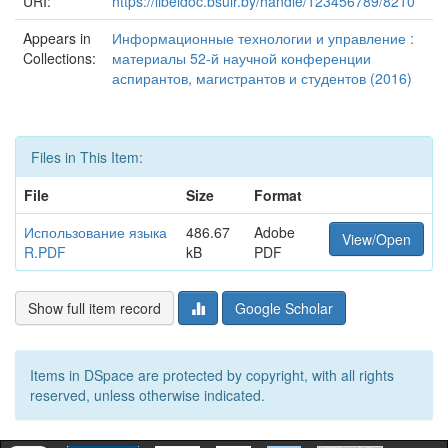
URI:
https://libeldoc.bsuir.by/handle/123456789/8210
Appears in
Информационные технологии и управление :
Collections:
материалы 52-й научной конференции
аспирантов, магистрантов и студентов (2016)
Files in This Item:
File
Size
Format
Использование языка
486.67
Adobe
View/Open
R.PDF
kB
PDF
Show full item record
Google Scholar
Items in DSpace are protected by copyright, with all rights
reserved, unless otherwise indicated.