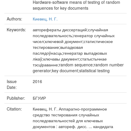
Hardware-software means of testing of random
sequences for key documents
Authors:
Киевец, Н. Г.
Keywords:
авторефераты диссертаций;случайная
последовательность;генератор случайных
чисел;ключевой документ;статистическое
тестирование;выпадковая
паслядоўнасць;генератар выпадковых
лікаў;ключавы дакумент;статыстычнае
тэсцiраванне;random sequence;random number
generator;key document;statistical testing
Issue
2016
Date:
Publisher:
БГУИР
Citation:
Киевец, Н. Г. Аппаратно-программное
средство тестирования случайных
последовательностей для ключевых
документов : автореф. дисс. ... кандидата