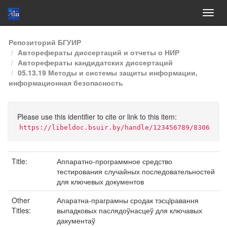
Skip
Репозиторий БГУИР
navigation
Авторефераты диссертаций и отчеты о НИР
Авторефераты кандидатских диссертаций
05.13.19 Методы и системы защиты информации,
информационная безопасность
Please use this identifier to cite or link to this item:
https://libeldoc.bsuir.by/handle/123456789/8306
Title:
Аппаратно-программное средство
тестирования случайных последовательностей
для ключевых документов
Other
Апаратна-праграмны сродак тэсцiравання
Titles:
выпадковых паслядоўнасцеў для ключавых
дакументаў