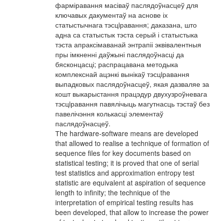
фарміравання масіваў паслядоўнасцеў для
ключавых дакументаў на аснове іх
статыстычнага тэсцiравання; даказана, што
адна са статыстык тэста серый і статыстыка
тэста апраксімаванай энтрапіі эквівалентныя
пры імкненні даўжыні паслядоўнасці да
бясконцасці; распрацавана методыка
комплекснай ацэнкі вынікаў тэсцiравання
выпадковых паслядоўнасцеў, якая дазваляе за
кошт выкарыстання працэдур двухузроўневага
тэсцiравання павялічыць магутнасць тэстаў без
павелічэння колькасці элементаў
паслядоўнасцеў.
Тhe hardware-software means are developed
that allowed to realise a technique of formation of
sequence files for key documents based on
statistical testing; it is proved that one of serial
test statistics and approximation entropy test
statistic are equivalent at aspiration of sequence
length to infinity; the technique of the
interpretation of empirical testing results has
been developed, that allow to increase the power