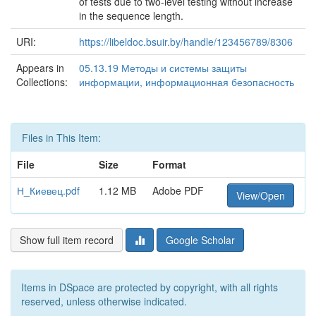
of tests due to two-level testing without increase
in the sequence length.
URI:
https://libeldoc.bsuir.by/handle/123456789/8306
Appears in
05.13.19 Методы и системы защиты
Collections:
информации, информационная безопасность
Files in This Item:
File
Size
Format
Н_Киевец.pdf
1.12 MB
Adobe PDF
View/Open
Show full item record
Google Scholar
Items in DSpace are protected by copyright, with all rights
reserved, unless otherwise indicated.