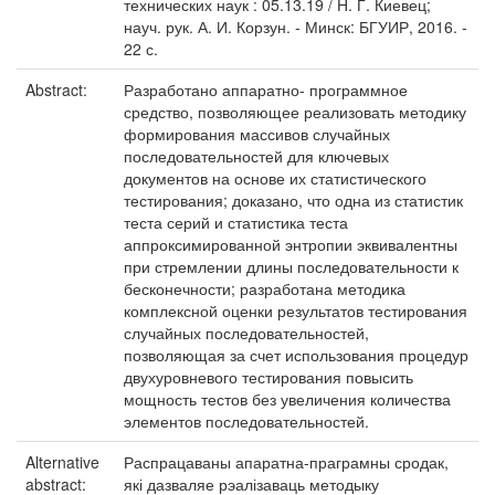
технических наук : 05.13.19 / Н. Г. Киевец;
науч. рук. А. И. Корзун. - Минск: БГУИР, 2016. -
22 с.
Abstract:
Разработано аппаратно- программное
средство, позволяющее реализовать методику
формирования массивов случайных
последовательностей для ключевых
документов на основе их статистического
тестирования; доказано, что одна из статистик
теста серий и статистика теста
аппроксимированной энтропии эквивалентны
при стремлении длины последовательности к
бесконечности; разработана методика
комплексной оценки результатов тестирования
случайных последовательностей,
позволяющая за счет использования процедур
двухуровневого тестирования повысить
мощность тестов без увеличения количества
элементов последовательностей.
Alternative
Распрацаваны апаратна-праграмны сродак,
abstract:
які дазваляе рэалізаваць методыку