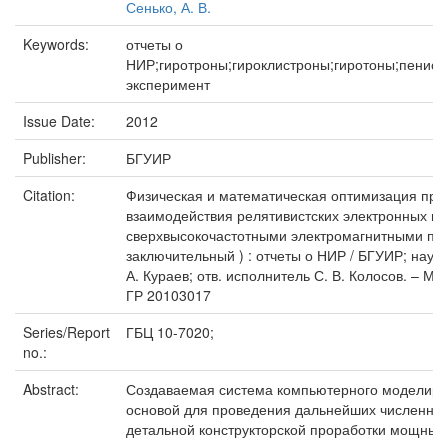
Сенько, А. В.
Keywords:
отчеты о
НИР;гиротроны;гироклистроны;гиротоны;пенио
эксперимент
Issue Date:
2012
Publisher:
БГУИР
Citation:
Физическая и математическая оптимизация про
взаимодействия релятивистских электронных по
сверхвысокочастотными электромагнитными по
заключительный ) : отчеты о НИР / БГУИР; науч
А. Кураев; отв. исполнитель С. В. Колосов. – Мин
ГР 20103017
Series/Report
ГБЦ 10-7020;
no.:
Abstract:
Создаваемая система компьютерного моделиро
основой для проведения дальнейших численных
детальной конструкторской проработки мощных