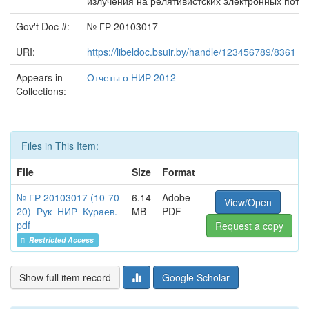
излучения на релятивистских электронных поток
Gov't Doc #:
№ ГР 20103017
URI:
https://libeldoc.bsuir.by/handle/123456789/8361
Appears in
Отчеты о НИР 2012
Collections:
Files in This Item:
File
Size
Format
№ ГР 20103017 (10-70
6.14
Adobe
View/Open
20)_Рук_НИР_Кураев.
MB
PDF
pdf
Request a copy
Restricted Access
Show full item record
Google Scholar