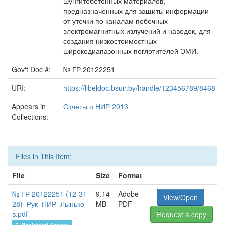
шунгитобетонных материалов,
предназначенных для защиты информации
от утечки по каналам побочных
электромагнитных излучений и наводок, для
создания низкостоимостных
широкодиапазонных поглотителей ЭМИ.
Gov't Doc #:
№ ГР 20122251
URI:
https://libeldoc.bsuir.by/handle/123456789/8468
Appears in
Отчеты о НИР 2013
Collections:
Files in This Item:
File
Size
Format
№ ГР 20122251 (12-31
9.14
Adobe
View/Open
28)_Рук_НИР_Лынько
MB
PDF
в.pdf
Request a copy
Restricted Access