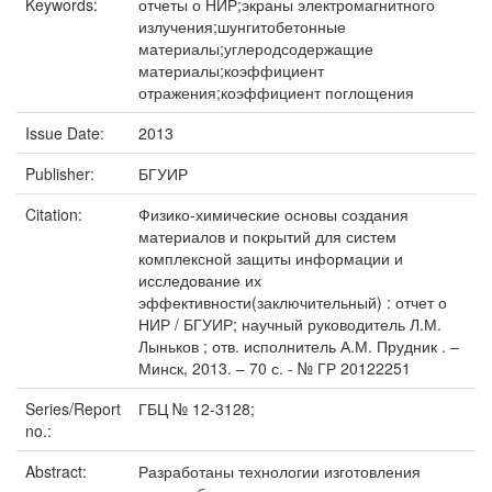
Keywords:
отчеты о НИР;экраны электромагнитного
излучения;шунгитобетонные
материалы;углеродсодержащие
материалы;коэффициент
отражения;коэффициент поглощения
Issue Date:
2013
Publisher:
БГУИР
Citation:
Физико-химические основы создания
материалов и покрытий для систем
комплексной защиты информации и
исследование их
эффективности(заключительный) : отчет о
НИР / БГУИР; научный руководитель Л.М.
Лыньков ; отв. исполнитель А.М. Прудник . –
Минск, 2013. – 70 с. - № ГР 20122251
Series/Report
ГБЦ № 12-3128;
no.:
Abstract:
Разработаны технологии изготовления