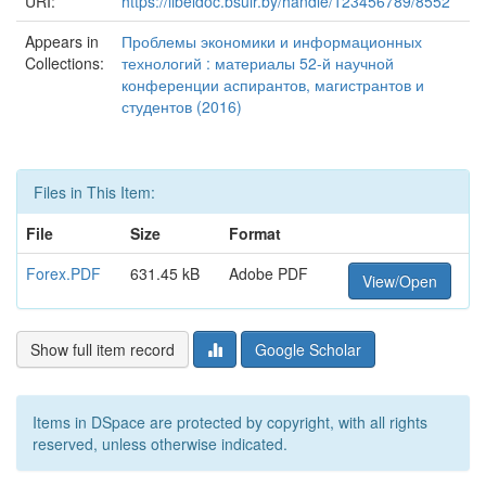
URI:
https://libeldoc.bsuir.by/handle/123456789/8552
Appears in
Проблемы экономики и информационных
Collections:
технологий : материалы 52-й научной
конференции аспирантов, магистрантов и
студентов (2016)
Files in This Item:
File
Size
Format
Forex.PDF
631.45 kB
Adobe PDF
View/Open
Show full item record
Google Scholar
Items in DSpace are protected by copyright, with all rights
reserved, unless otherwise indicated.