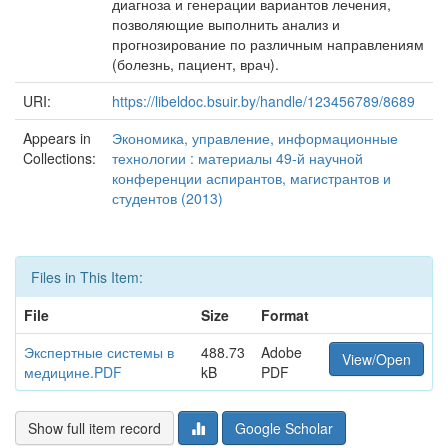
диагноза и генерации вариантов лечения,
позволяющие выполнить анализ и
прогнозирование по различным направлениям
(болезнь, пациент, врач).
URI:
https://libeldoc.bsuir.by/handle/123456789/8689
Appears in
Экономика, управление, информационные
Collections:
технологии : материалы 49-й научной
конференции аспирантов, магистрантов и
студентов (2013)
Files in This Item:
File
Size
Format
Экспертные системы в
488.73
Adobe
View/Open
медицине.PDF
kB
PDF
Show full item record
Google Scholar