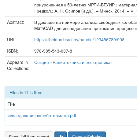
приуроченная к 50-летию МРТИ-БГУИР : материалы
; редкол.: А. Н. Осипов [и др.]. – Минск, 2014. – Ч.
Abstract:
В докладе на примере анализа свободных колеба
MathCAD для исследования протекания процессов
URI:
https://libeldoc.bsuir.by/handle/123456789/908
ISBN:
978-985-543-037-8
Appears in
Секция «Радиотехника и электроника»
Collections:
Files in This Item:
File
исследование колебательного.pdf
Show full item record
Google Scholar