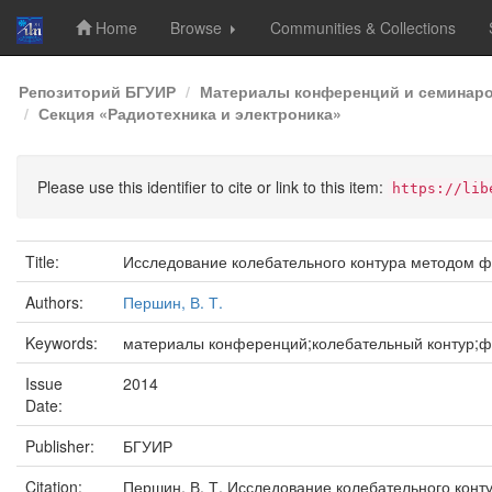
Home
Browse
Communities & Collections
Skip
Репозиторий БГУИР
Материалы конференций и семинар
navigation
Секция «Радиотехника и электроника»
Please use this identifier to cite or link to this item:
https://lib
Title:
Исследование колебательного контура методом ф
Authors:
Першин, В. Т.
Keywords:
материалы конференций;колебательный контур;ф
Issue
2014
Date:
Publisher:
БГУИР
Citation:
Першин, В. Т. Исследование колебательного конт