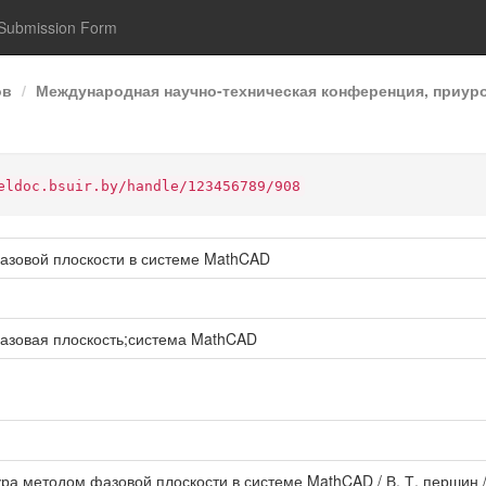
Submission Form
ов
Международная научно-техническая конференция, приур
eldoc.bsuir.by/handle/123456789/908
азовой плоскости в системе MathCAD
азовая плоскость;система MathCAD
ура методом фазовой плоскости в системе MathCAD / В. Т. першин