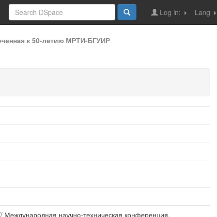
Log in:
Lang
оченная к 50-летию МРТИ-БГУИР
 // Международная научно-техническая конференция,