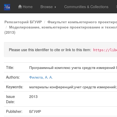
Home
Browse
Communities & Collections
Skip
Репозиторий БГУИР
Факультет компьютерного проектир
navigation
Моделирование, компьютерное проектирование и техноло
(2013)
Please use this identifier to cite or link to this item:
https://lib
Title:
Программный комплекс учета средств измерений
Authors:
Филюта, А. А.
Keywords:
материалы конференций;учет средств измерений;
Issue
2013
Date:
Publisher:
БГУИР