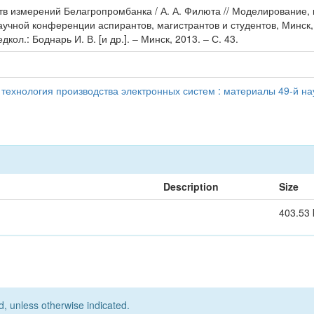
тв измерений Белагропромбанка / А. А. Филюта // Моделирование,
аучной конференции аспирантов, магистрантов и студентов, Минск,
ол.: Боднарь И. В. [и др.]. – Минск, 2013. – С. 43.
ехнология производства электронных систем : материалы 49-й на
Description
Size
403.53 
d, unless otherwise indicated.