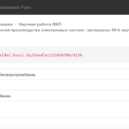
Submission Form
ования
Научная работа ФКП
гия производства электронных систем : материалы 49-й нау
eldoc.bsuir.by/handle/123456789/9134
 Белагропромбанка
банки