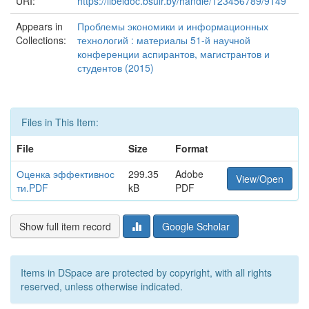
URI:
https://libeldoc.bsuir.by/handle/123456789/9149
Appears in
Проблемы экономики и информационных
Collections:
технологий : материалы 51-й научной
конференции аспирантов, магистрантов и
студентов (2015)
Files in This Item:
File
Size
Format
Оценка эффективнос
299.35
Adobe
View/Open
ти.PDF
kB
PDF
Show full item record
Google Scholar
Items in DSpace are protected by copyright, with all rights
reserved, unless otherwise indicated.