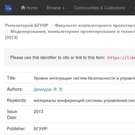
Home
Browse
Communities & Collections
Skip
Репозиторий БГУИР
Факультет компьютерного проектир
navigation
Моделирование, компьютерное проектирование и техноло
(2013)
Please use this identifier to cite or link to this item:
https://lib
Title:
Уровни интеграции систем безопасности и управл
Authors:
Демидов, Ф. В.
Keywords:
материалы конференций;системы управления;сис
Issue
2013
Date:
Publisher:
БГУИР