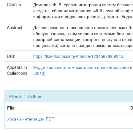
Citation:
Демидов, Ф. В. Уровни интеграции систем безопа
средств : сборник материалов 49-й научной конфе
информатики и радиоэлектроники ; редкол.: Боднарь
Abstract:
Для современного оснащения промышленных объе
оборудованием, в том числе и системами безопас
пожарной сигнализации, контроля доступа и охр
процессами) сегодня находят новые автоматизи
URI:
https://libeldoc.bsuir.by/handle/123456789/9345
Appears in
Моделирование, компьютерное проектирование и т
Collections:
(2013)
Files in This Item:
File
D
Уровни интеграции.PDF