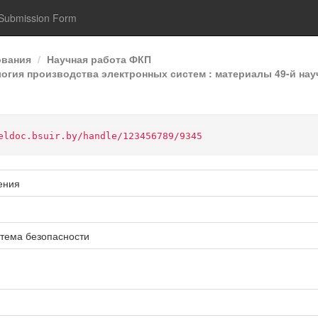
Submission Form
ования
Научная работа ФКП
гия производства электронных систем : материалы 49-й нау
eldoc.bsuir.by/handle/123456789/9345
ения
тема безопасности