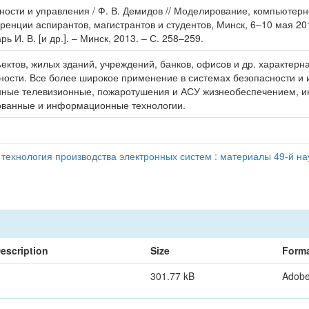
сности и управления / Ф. В. Демидов // Моделирование, компьютер
ренции аспирантов, магистрантов и студентов, Минск, 6–10 мая 20
 И. В. [и др.]. – Минск, 2013. – С. 258–259.
ктов, жилых зданий, учреждений, банков, офисов и др. характе
ности. Все более широкое применение в системах безопасности и
анные телевизионные, пожаротушения и АСУ жизнеобеспечением, 
рованные и информационные технологии.
ехнология производства электронных систем : материалы 49-й на
escription
Size
Form
301.77 kB
Adob