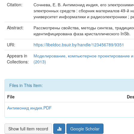
Citation:
Сочнева, Е. В. Антимонид индия, его электрохими
электронных средств : сборник материалов 49-й н
университет информатики и радиоэлектроники ; редк
Abstract:
Рассмотрены свойства, методы синтеза, традицио
идентифицирована фаза кристаллического InSb.
URI:
https://libeldoc.bsuir.by/handle/123456789/9351
Appears in
Моделирование, компьютерное проектирование и т
Collections:
(2013)
Files in This Item:
File
Des
Антимонид индия.PDF
Show full item record
Google Scholar