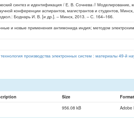
ческий синтез и идентификация / Е. В. Сочнева // Моделирование,
аучной конференции аспирантов, магистрантов и студентов, Минск,
ол.: Боднарь И. В. [и др.]. – Минск, 2013. – С. 164–166.
нные и новые применения антимонида индия; методом электрохими
ехнология производства электронных систем : материалы 49-й на
cription
Size
Forma
956.08 kB
Adobe