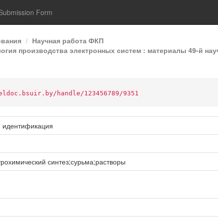
Submission Form
ования
Научная работа ФКП
гия производства электронных систем : материалы 49-й нау
eldoc.bsuir.by/handle/123456789/9351
и идентификация
рохимический синтез;сурьма;растворы