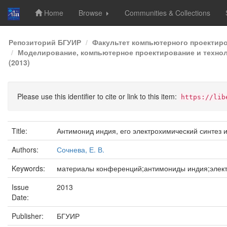
Home
Browse
Communities & Collections
Skip
Репозиторий БГУИР
Факультет компьютерного проектир
navigation
Моделирование, компьютерное проектирование и техноло
(2013)
Please use this identifier to cite or link to this item:
https://lib
Title:
Антимонид индия, его электрохимический синтез 
Authors:
Сочнева, Е. В.
Keywords:
материалы конференций;антимониды индия;элект
Issue
2013
Date:
Publisher:
БГУИР