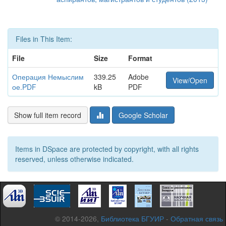
Files in This Item:
File
Size
Format
Операция Немыслим
339.25
Adobe
View/Open
ое.PDF
kB
PDF
Show full item record
Google Scholar
Items in DSpace are protected by copyright, with all rights
reserved, unless otherwise indicated.
© 2014-2026,
Библиотека БГУИР
-
Обратная связь