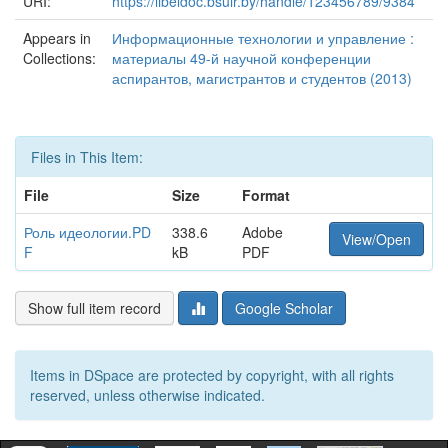
URI:
https://libeldoc.bsuir.by/handle/123456789/9384
Appears in
Информационные технологии и управление :
Collections:
материалы 49-й научной конференции
аспирантов, магистрантов и студентов (2013)
Files in This Item:
File
Size
Format
Роль идеологии.PD
338.6
Adobe
View/Open
F
kB
PDF
Show full item record
Google Scholar
Items in DSpace are protected by copyright, with all rights
reserved, unless otherwise indicated.