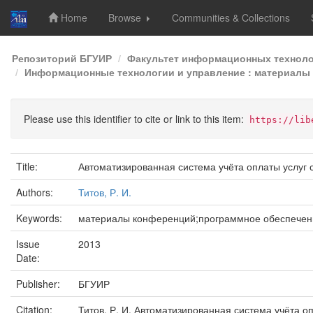
Home
Browse
Communities & Collections
Skip
Репозиторий БГУИР
Факультет информационных техноло
navigation
Информационные технологии и управление : материалы 4
Please use this identifier to cite or link to this item:
https://lib
Title:
Автоматизированная система учёта оплаты услуг 
Authors:
Титов, Р. И.
Keywords:
материалы конференций;программное обеспечен
Issue
2013
Date:
Publisher:
БГУИР
Citation:
Титов, Р. И. Автоматизированная система учёта о