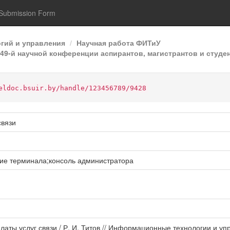
Submission Form
гий и управления
Научная работа ФИТиУ
9-й научной конференции аспирантов, магистрантов и студен
eldoc.bsuir.by/handle/123456789/9428
связи
ие терминала;консоль администратора
платы услуг связи / Р. И. Титов // Информационные технологии и 