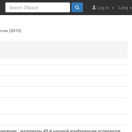
Log in:
Lang
тов (2013)
управление : материалы 49-й научной конференции аспирантов,