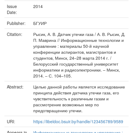
Issue
2014
Date:
Publisher:
БГУИР
Citation:
Рысик, А. В. Датчик утечки газа / А. В. Рысик, Д.
П. Маврина // Информационные технологии и
управление : материалы 50-й научной
конференции аспирантов, магистрантов и
студентов, Минск, 24–28 марта 2014 г. /
Белорусский государственный университет
информатики и радиоэлектроники. – Минск,
2014. – С. 104–105.
Abstract:
Целью данной работы является исследование
принципа действия датчика утечки газа, его
чувствительность к различным газам и
рассмотрение возможных мер по
предотвращению утечки.
URI:
https://libeldoc.bsuir.by/handle/123456789/9589
Appears in
Информационные технологии и управление :