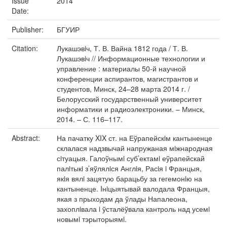
Issue
2014
Date:
Publisher:
БГУИР
Citation:
Лукашэвiч, Т. В. Вайна 1812 года / Т. В.
Лукашэвiч // Информационные технологии и
управление : материалы 50-й научной
конференции аспирантов, магистрантов и
студентов, Минск, 24–28 марта 2014 г. /
Белорусский государственный университет
информатики и радиоэлектроники. – Минск,
2014. – С. 116–117.
Abstract:
На пачатку XIX ст. на Еўрапейскiм кантыненце
склалася надзвычай напружаная мiжнародная
сiтуацыя. Галоўнымi суб’ектамi еўрапейскай
палiтыкi з’яўлялiся Англiя, Расiя i Францыя,
якiя вялi зацятую барацьбу за гегемонiю на
кантыненце. Iнiцыятывай валодала Францыя,
якая з прыходам да ўлады Напалеона,
захоплiвала i ўсталёўвала кантроль над усемi
новымi тэрыторыямi.