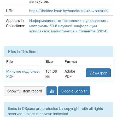
активистов.
URI:
https://libeldoc.bsuir.by/handle/123456789/9629
Appears in
Информационные технологии и управление :
Collections:
материалы 50-й научной конференции
аспирантов, магистрантов и студентов (2014)
Files in This Item:
File
Size
Format
Минское подполье.
184.38
Adobe
View/Open
PDF
kB
PDF
Show full item record
Google Scholar
Items in DSpace are protected by copyright, with all rights
reserved, unless otherwise indicated.