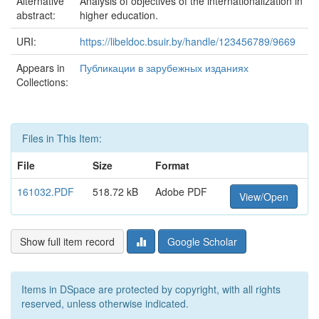
Alternative
Analysis of objectives of the internationalization in
abstract:
higher education.
URI:
https://libeldoc.bsuir.by/handle/123456789/9669
Appears in
Публикации в зарубежных изданиях
Collections:
Files in This Item:
File
Size
Format
161032.PDF
518.72 kB
Adobe PDF
View/Open
Show full item record
Google Scholar
Items in DSpace are protected by copyright, with all rights
reserved, unless otherwise indicated.