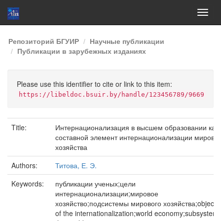
Skip
Репозиторий БГУИР
Научные публикации
navigation
Публикации в зарубежных изданиях
Please use this identifier to cite or link to this item:
https://libeldoc.bsuir.by/handle/123456789/9669
Title:
Интернационализация в высшем образовании как
составной элемент интернационализации мирово
хозяйства
Authors:
Титова, Е. Э.
Keywords:
публикации ученых;цели
интернационализации;мировое
хозяйство;подсистемы мирового хозяйства;objecti
of the internationalization;world economy;subsystem 