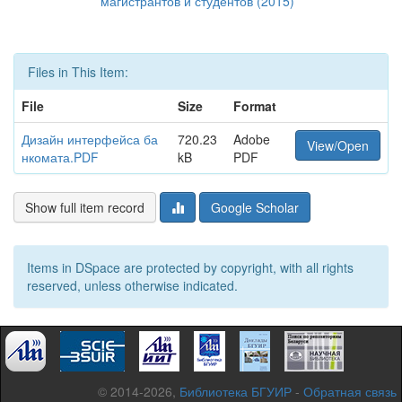
магистрантов и студентов (2015)
Files in This Item:
File
Size
Format
Дизайн интерфейса ба
720.23
Adobe
View/Open
нкомата.PDF
kB
PDF
Show full item record
Google Scholar
Items in DSpace are protected by copyright, with all rights
reserved, unless otherwise indicated.
© 2014-2026,
Библиотека БГУИР
-
Обратная связь