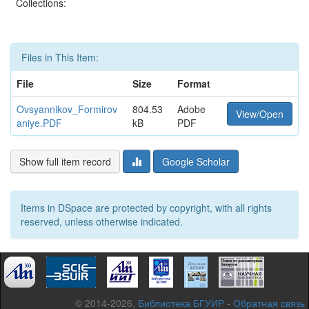
Collections:
Files in This Item:
File
Size
Format
Ovsyannikov_Formirov
804.53
Adobe
View/Open
aniye.PDF
kB
PDF
Show full item record
Google Scholar
Items in DSpace are protected by copyright, with all rights
reserved, unless otherwise indicated.
© 2014-2026,
Библиотека БГУИР
-
Обратная связь