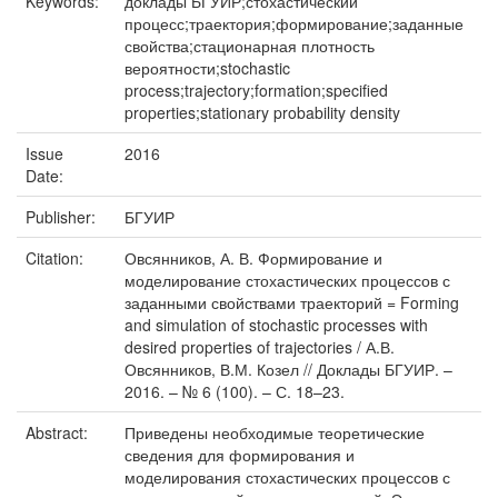
Keywords:
доклады БГУИР;стохастический
процесс;траектория;формирование;заданные
свойства;стационарная плотность
вероятности;stochastic
process;trajectory;formation;specified
properties;stationary probability density
Issue
2016
Date:
Publisher:
БГУИР
Citation:
Овсянников, А. В. Формирование и
моделирование стохастических процессов с
заданными свойствами траекторий = Forming
and simulation of stochastic processes with
desired properties of trajectories / А.В.
Овсянников, В.М. Козел // Доклады БГУИР. –
2016. – № 6 (100). – С. 18–23.
Abstract:
Приведены необходимые теоретические
сведения для формирования и
моделирования стохастических процессов с