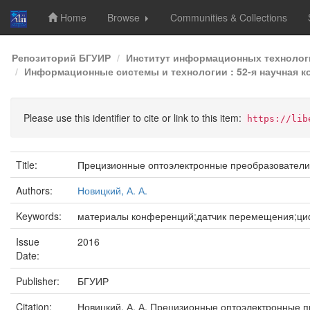
Home
Browse
Communities & Collections
Skip
Репозиторий БГУИР
Институт информационных технолог
navigation
Информационные системы и технологии : 52-я научная ко
Please use this identifier to cite or link to this item:
https://lib
Title:
Прецизионные оптоэлектронные преобразовател
Authors:
Новицкий, А. А.
Keywords:
материалы конференций;датчик перемещения;ци
Issue
2016
Date:
Publisher:
БГУИР
Citation:
Новицкий, А. А. Прецизионные оптоэлектронные 