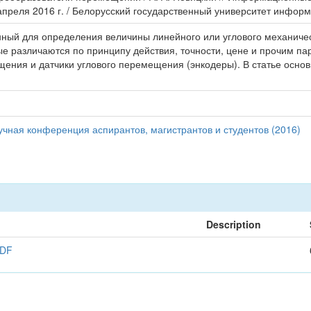
апреля 2016 г. / Белорусский государственный университет информа
ный для определения величины линейного или углового механичес
е различаются по принципу действия, точности, цене и прочим п
ения и датчики углового перемещения (энкодеры). В статье осно
чная конференция аспирантов, магистрантов и студентов (2016)
Description
DF