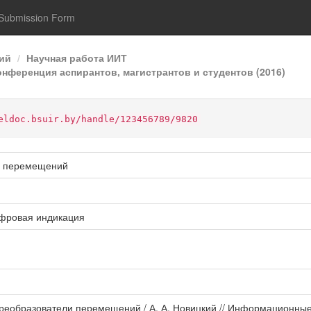
Submission Form
ий
Научная работа ИИТ
нференция аспирантов, магистрантов и студентов (2016)
eldoc.bsuir.by/handle/123456789/9820
и перемещений
фровая индикация
преобразователи перемещений / А. А. Новицкий // Информационные