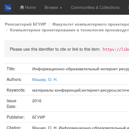
Home
Browse
Communities & Collections
Skip
Репозиторий БГУИР
Факультет компьютерного проектир
navigation
Компьютерное проектирование и технология производств
Please use this identifier to cite or link to this item:
https://lib
Title:
Информационно-образовательный интернет ресу
Authors:
Машир, О. Н.
Keywords:
материалы конференций;интернет-ресурсы;исто
Issue
2016
Date:
Publisher:
БГУИР
Citation:
Машир, О. Н. Информационно-образовательный инт