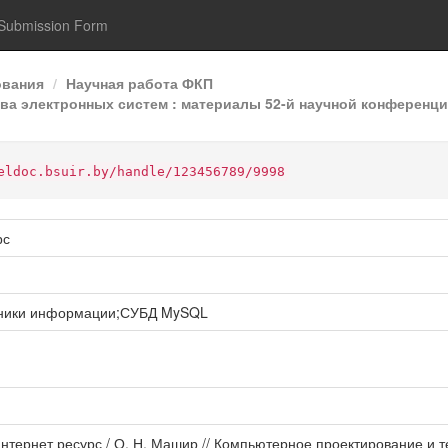
Submission Form
ования
Научная работа ФКП
а электронных систем : материалы 52-й научной конференции
eldoc.bsuir.by/handle/123456789/9998
рс
чники информации;СУБД MySQL
ернет ресурс / О. Н. Машир // Компьютерное проектирование и те