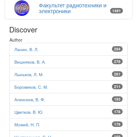
Факультет радиотехники и
электроники
1491
Discover
Author
Ланин, В. Л.
294
Вишняков, В. А.
278
Лыньков, Л. М.
261
Боровиков, С. М.
211
Алексеев, В. Ф.
183
Цветков, В. Ю.
178
Можей, Н. П.
176
Нестеренков, С. Н.
169