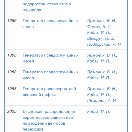
подпространствах атома
водорода
1985
Генератор псевдослучайных
Ярмолик, В. Н.
;
кодов
Фомич, В. И.
;
Кобяк, И. П.
;
Шмарук, Н. В.
;
Подгорский, А. И.
1983
Генератор псевдослучайных
Ярмолик, В. Н.
;
чисел
Кобяк, И. П.
1988
Генератор псевдослучайных
Ярмолик, В. Н.
;
чисел
Кобяк, И. П.
1983
Генератор равновероятной
Ярмолик, В. Н.
;
двоичной цифры
Кобяк, И. П.
;
Шемаров, А. И.
2025
Дисперсия распределения
Кобяк, И. П.
вероятностей ошибки при
наблюдении векторов
переходов