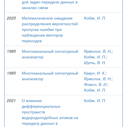
для задач передачи данных в
каналах связи
2025
Математическое ожидание
Кобяк, И. П.
распределения вероятностей
пропуска ошибки при
наблюдении векторов
переходов
1985
Многоканальный сигнатурный
Ярмолик, В. Н.
;
анализатор
Кобяк, И. П.
;
Шуть, В. Н.
1985
Многоканальный сигнатурный
Кавун, И. К.
;
анализатор
Ярмолик, В. Н.
;
Фомич, В. И.
;
Кобяк, И. П.
2021
О влиянии
Кобяк, И. П.
дифференциальных
пространств
водородоподобных атомов на
передачу данных в