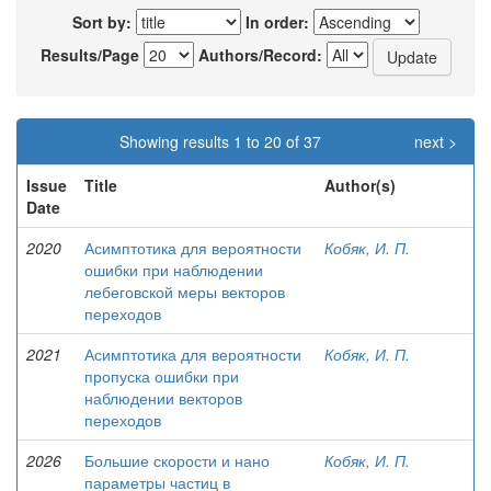
Sort by:
In order:
Results/Page
Authors/Record:
Showing results 1 to 20 of 37
next >
Issue
Title
Author(s)
Date
2020
Асимптотика для вероятности
Кобяк, И. П.
ошибки при наблюдении
лебеговской меры векторов
переходов
2021
Асимптотика для вероятности
Кобяк, И. П.
пропуска ошибки при
наблюдении векторов
переходов
2026
Большие скорости и нано
Кобяк, И. П.
параметры частиц в