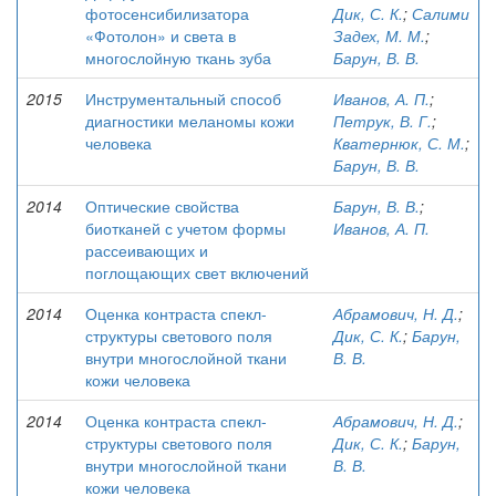
фотосенсибилизатора
Дик, С. К.
;
Салими
«Фотолон» и света в
Задех, М. М.
;
многослойную ткань зуба
Барун, В. В.
2015
Инструментальный способ
Иванов, А. П.
;
диагностики меланомы кожи
Петрук, В. Г.
;
человека
Кватернюк, С. М.
;
Барун, В. В.
2014
Оптические свойства
Барун, В. В.
;
биотканей с учетом формы
Иванов, А. П.
рассеивающих и
поглощающих свет включений
2014
Оценка контраста спекл-
Абрамович, Н. Д.
;
структуры светового поля
Дик, С. К.
;
Барун,
внутри многослойной ткани
В. В.
кожи человека
2014
Оценка контраста спекл-
Абрамович, Н. Д.
;
структуры светового поля
Дик, С. К.
;
Барун,
внутри многослойной ткани
В. В.
кожи человека