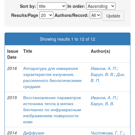
Sort by:
In order:
Results/Page
Authors/Record:
Showing results 1 to 12 of 12
Issue
Title
Author(s)
Date
2016
Аппаратура для измерения
Иванов, А. П.
;
характеристик излучения,
Барун, В. В.
;
Дик,
рассеянного биологическими
В. П.
средами
2015
Восстановление параметров
Иванов, А. П.
;
источника тепла в мягких
Барун, В. В.
биотканях по инфракрасным
изображениям поверхности
кожи
2014
Диффузия
Чистякова, Г. Г.
;