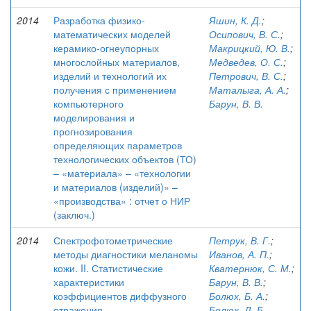
2014
Разработка физико-
Яшин, К. Д.
;
математических моделей
Осипович, В. С.
;
керамико-огнеупорных
Макрицкий, Ю. В.
;
многослойных материалов,
Медведев, О. С.
;
изделий и технологий их
Петрович, В. С.
;
получения с применением
Маталыга, А. А.
;
компьютерного
Барун, В. В.
моделирования и
прогнозирования
определяющих параметров
технологических объектов (ТО)
– «материала» – «технологии
и материалов (изделий)» –
«производства» : отчет о НИР
(заключ.)
2014
Спектрофотометрические
Петрук, В. Г.
;
методы диагностики меланомы
Иванов, А. П.
;
кожи. II. Статистические
Кватернюк, С. М.
;
характеристики
Барун, В. В.
;
коэффициентов диффузного
Болюх, Б. А.
;
отражения
Болюх, Д. Б.