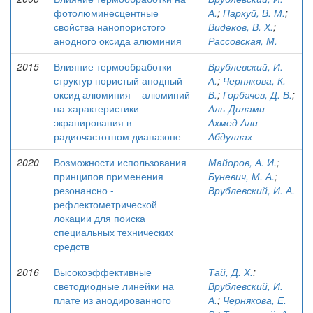
фотолюминесцентные
А.
;
Паркуй, В. М.
;
свойства нанопористого
Видеков, В. Х.
;
анодного оксида алюминия
Рассовская, М.
2015
Влияние термообработки
Врублевский, И.
структур пористый анодный
А.
;
Чернякова, К.
оксид алюминия – алюминий
В.
;
Горбачев, Д. В.
;
на характеристики
Аль-Дилами
экранирования в
Ахмед Али
радиочастотном диапазоне
Абдуллах
2020
Возможности использования
Майоров, А. И.
;
принципов применения
Буневич, М. А.
;
резонансно -
Врублевский, И. А.
рефлектометрической
локации для поиска
специальных технических
средств
2016
Высокоэффективные
Тай, Д. Х.
;
светодиодные линейки на
Врублевский, И.
плате из анодированного
А.
;
Чернякова, Е.