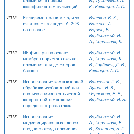
алюминия с низким
В.
;
Тучковский, А.
коэффициентом пульсаций
К.
;
Казанцев, А. П.
2015
Експериментални методи за
Видеков, В. Х.
;
изпитване на аноден AL2O3
Банкова, А.
;
на огъване
Боряна, Б.
;
Врублевский, И.
А.
;
Чернякова, К.
2012
ИК-фильтры на основе
Врублевский, И.
мембран пористого оксида
А.
;
Чернякова, К.
алюминия для детекторов
В.
;
Горбачев, Д. В.
;
банкнот
Казанцев, А. П.
2018
Использование компьютерной
Вашкевич, Г. В.
;
обработки изображений для
Лушпа, Н. В.
;
анализа снимков оптической
Чернякова, Е. В.
;
когерентной томографии
Врублевский, И. А.
переднего отрезка глаза
2016
Использование
Врублевский, И.
модифицированных пленок
А.
;
Чернякова, Е.
анодного оксида алюминия
В.
;
Казанцев, А. П.
;