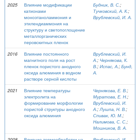
2025
Влияние модификации
Будник, В. С.
;
катионами
Тучковский, А. К.
;
моноэтаноламмония и
Врублевский, И. А.
этилендиаммония на
структуру и светопоглощение
металлорганических
перовскитных пленок
2016
Влияние постоянного
Врублевский, И.
магнитного поля на рост
А.
;
Чернякова, К.
пленок пористого анодного
В.
;
Испас, А.
;
Бунд,
оксида алюминия в водном
А.
растворе серной кислоты
2021
Влияние температуры
Чернякова, Е. В.
;
электролита на
Муратова, Е. Н.
;
формирование морфологии
Врублевский, И.
пористой структуры анодного
А.
;
Лушпа, Н. В.
;
оксида алюминия
Спивак, Ю. М.
;
Налимова, С. С.
;
Мошников, В. А.
2008
Влияние термообработки на
Врублевский, И.