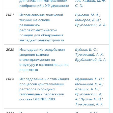
для снижения контрастности
Аль-Камали, М. Ф.
изображений в УФ диапазоне
С. Х.
2021
Использование поисковой
Буневич, М. А.
;
техники на основе
Майоров, А. И.
;
резонансно-
Врублевский, И. А.
рефлектометрической
локации для обнаружения
закладных радиоустройств
2025
Исследование воздействия
Будник, В. С.
;
введения катиона
Тучковский, А. К.
;
этилендиаммония на
Врублевский, И. А.
структуру и светопоглощение
перовскита
2023
Исследование и оптимизация
Муратова, Е. Н.
;
процессов кристаллизации
Мошников, В. А.
;
растворов гибридных
Алешин, А. Н.
;
галогенидных перовскитов
Врублевский, И.
состава CH3NH3PBI3
А.
;
Лушпа, Н. В.
;
Тучковский, А. К.