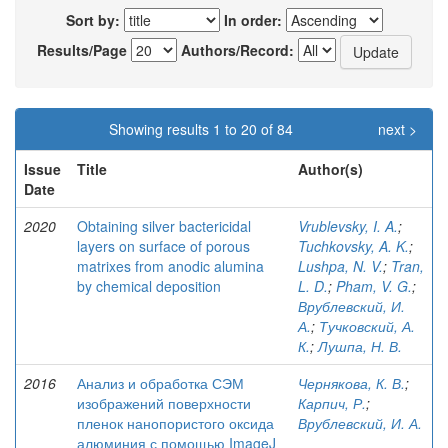
Sort by:
In order:
Results/Page
Authors/Record:
Showing results 1 to 20 of 84
next >
Issue
Title
Author(s)
Date
2020
Obtaining silver bactericidal
Vrublevsky, I. A.
;
layers on surface of porous
Tuchkovsky, A. K.
;
matrixes from anodic alumina
Lushpa, N. V.
;
Tran,
by chemical deposition
L. D.
;
Pham, V. G.
;
Врублевский, И.
А.
;
Тучковский, А.
К.
;
Лушпа, Н. В.
2016
Анализ и обработка СЭМ
Чернякова, К. В.
;
изображений поверхности
Карпич, Р.
;
пленок нанопористого оксида
Врублевский, И. А.
алюминия с помощью ImageJ