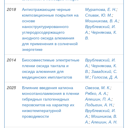
2018
Антиотражающие черные
Муратова, Е. Н.
;
композиционные покрытия на
Спивак, Ю. М.
;
основе
Мошникова, В. А.
;
наноструктурированного
Врублевский, И.
углеродосодержащего
А.
;
Чернякова, К.
анодного оксида алюминия
В.
для применения в солнечной
энергетике
2014
Биосовместимые электретные
Врублевский, И.
пленки оксида тантала и
А.
;
Чернякова, К.
оксида алюминия для
В.
;
Завадский, С.
медицинских имплантатов
М.
;
Голосов, Д. А.
2025
Влияние введения катиона
Овезов, М. К.
;
моноэтаноламмония в пленки
Рябко, А. А.
;
гибридных галогенидных
Алешин, П. А.
;
перовскитов на характер их
Лодыгин, А. Н.
;
низкотемпературной
Врублевский, И.
проводимости
А.
;
Мошников, В.
А.
;
Алешин, А. Н.