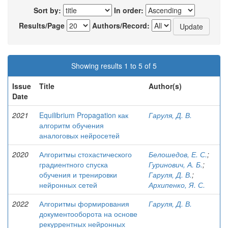
Sort by:
In order:
Results/Page
Authors/Record:
Showing results 1 to 5 of 5
Issue
Title
Author(s)
Date
2021
Equilibrium Propagation как
Гаруля, Д. В.
алгоритм обучения
аналоговых нейросетей
2020
Алгоритмы стохастического
Белошедов, Е. С.
;
градиентного спуска
Гуринович, А. Б.
;
обучения и тренировки
Гаруля, Д. В.
;
нейронных сетей
Архипенко, Я. С.
2022
Алгоритмы формирования
Гаруля, Д. В.
документооборота на основе
рекуррентных нейронных