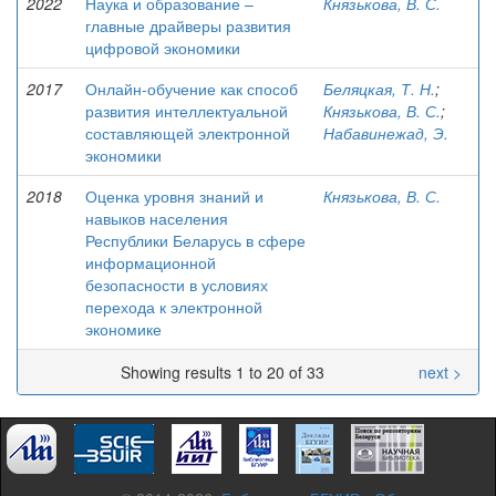
2022
Наука и образование –
Князькова, В. С.
главные драйверы развития
цифровой экономики
2017
Онлайн-обучение как способ
Беляцкая, Т. Н.
;
развития интеллектуальной
Князькова, В. С.
;
составляющей электронной
Набавинежад, Э.
экономики
2018
Оценка уровня знаний и
Князькова, В. С.
навыков населения
Республики Беларусь в сфере
информационной
безопасности в условиях
перехода к электронной
экономике
Showing results 1 to 20 of 33
next >