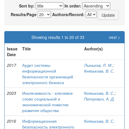
Sort by:
In order:
Results/Page
Authors/Record:
Showing results 1 to 20 of 33
next >
Issue
Title
Author(s)
Date
2017
Аудит системы
Лыньков, Л. М.
;
информационной
Князькова, В. С.
безопасности организаций
электронного бизнеса
2023
Инклюзивность - ключевое
Князькова, В. С.
;
слово социальной и
Петрович, А. Д.
экономической повестки
развития общества
2016
Информационная
Князькова, В. С.
безопасность электронного