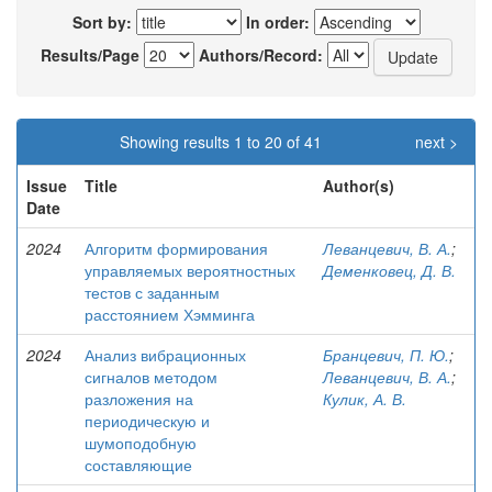
Sort by:
In order:
Results/Page
Authors/Record:
Showing results 1 to 20 of 41
next >
Issue
Title
Author(s)
Date
2024
Алгоритм формирования
Леванцевич, В. А.
;
управляемых вероятностных
Деменковец, Д. В.
тестов с заданным
расстоянием Хэмминга
2024
Анализ вибрационных
Бранцевич, П. Ю.
;
сигналов методом
Леванцевич, В. А.
;
разложения на
Кулик, А. В.
периодическую и
шумоподобную
составляющие