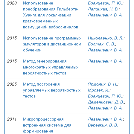
2020
Использование
Бранцевич, П. Ю.
;
преобразования Гильберта-
Лапицкая, Н. В.
;
Хуанга для локализации
Леванцевич, В. А.
кратковременных
возмущений вибросигналов
2015
Использование программных
Николаенко, В. Л.
;
эмуляторов в дистанционном
Болтак, С. В.
;
обучении
Леванцевич, В. А.
2015
Метод генерирования
Леванцевич, В. А.
многократных управляемых
вероятностных тестов
2025
Метод построения
Ярмолик, В. Н.
;
управляемых вероятностных
Мрозек, И.
;
тестов
Бранцевич, П. Ю.
;
Деменковец, Д. В.
;
Леванцевич, В. А.
2011
Микропроцессорная
Леванцевич, В. А.
;
встроенная система для
Веревкин, В. В.
формирования