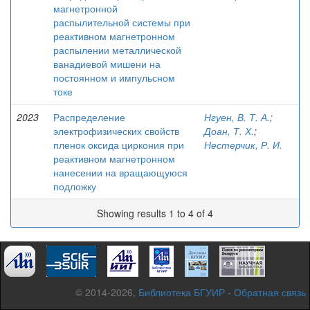
магнетронной
распылительной системы при
реактивном магнетронном
распылении металлической
ванадиевой мишени на
постоянном и импульсном
токе
2023
Распределение
Нгуен, В. Т. А.
;
электрофизических свойств
Доан, Т. Х.
;
пленок оксида циркония при
Нестерчик, Р. И.
реактивном магнетронном
нанесении на вращающуюся
подложку
Showing results 1 to 4 of 4
© 2014-2026,
Библиотека БГУИР
-
Обратная связь