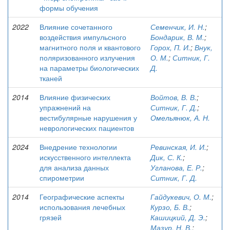
формы обучения
2022
Влияние сочетанного
Семенчик, И. Н.
;
воздействия импульсного
Бондарик, В. М.
;
магнитного поля и квантового
Горох, П. И.
;
Внук,
поляризованного излучения
О. М.
;
Ситник, Г.
на параметры биологических
Д.
тканей
2014
Влияние физических
Войтов, В. В.
;
упражнений на
Ситник, Г. Д.
;
вестибулярные нарушения у
Омельянюк, А. Н.
неврологических пациентов
2024
Внедрение технологии
Ревинская, И. И.
;
искусственного интеллекта
Дик, С. К.
;
для анализа данных
Угланова, Е. Р.
;
спирометрии
Ситник, Г. Д.
2014
Географические аспекты
Гайдукевич, О. М.
;
использования лечебных
Курзо, Б. В.
;
грязей
Кашицкий, Д. Э.
;
Мазур, Н. В.
;