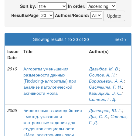
Sort by:
In order:
Results/Page
Authors/Record:
Showing results 1 to 20 of 30
next >
Issue
Title
Author(s)
Date
2016
Алгоритм уменьшения
Давыдов, М. В.
;
размерности данных
Осипов, А. Н.
;
(Reducing-алгоритмы) при
Борискевич, А. А.
;
анализе патологической
Овсянкина, Г. И.
;
активности мозга
Кашицкий, Э. С.
;
Ситник, Г. Д.
2005
Биополевые взаимодействия
Дегтярев, Ю. Г.
;
: метод. указания и
Дик, С. К.
;
Ситник,
контрольные задания для
Г. Д.
студентов специальности
«Мед. электроника» заоч.