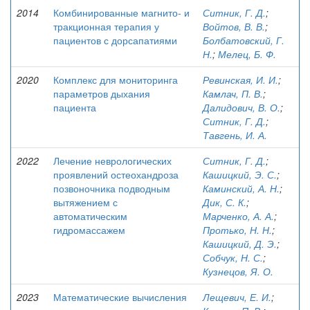
2014
Комбинированные магнито- и
Ситник, Г. Д.
;
тракционная терапия у
Войтов, В. В.
;
пациентов с дорсапатиями
Болбатовский, Г.
Н.
;
Мелец, Б. Ф.
2020
Комплекс для мониторинга
Ревинская, И. И.
;
параметров дыхания
Камлач, П. В.
;
пациента
Далидович, В. О.
;
Ситник, Г. Д.
;
Тавгень, И. А.
2022
Лечение неврологических
Ситник, Г. Д.
;
проявлений остеохандроза
Кашицкий, Э. С.
;
позвоночника подводным
Каминский, А. Н.
;
вытяжением с
Дик, С. К.
;
автоматическим
Марченко, А. А.
;
гидромассажем
Протько, Н. Н.
;
Кашицкий, Д. Э.
;
Собчук, Н. С.
;
Кузнецов, Я. О.
2023
Математические вычисления
Лещевич, Е. И.
;