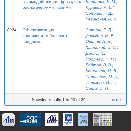
взаимодействия инфразвука с
Бондарик, В. М.
;
биологическими тканями
Чураков, А. В.
;
Ситник, Г. Д.
;
Ревинская, И. И.
2024
Объективизация
Ситник, Г. Д.
;
хронического болевого
Давыдов, М. В.
;
синдрома
Осипов, А. Н.
;
Кашицкий, Э. С.
;
Дик, С. К.
;
Протько, Н. Н.
;
Войтов, В. В.
;
Кашицкая, М. Э.
;
Тарасевич, М. И.
;
Терехова, И. Г.
;
Синяк, Э. П.
Showing results 1 to 20 of 30
next >