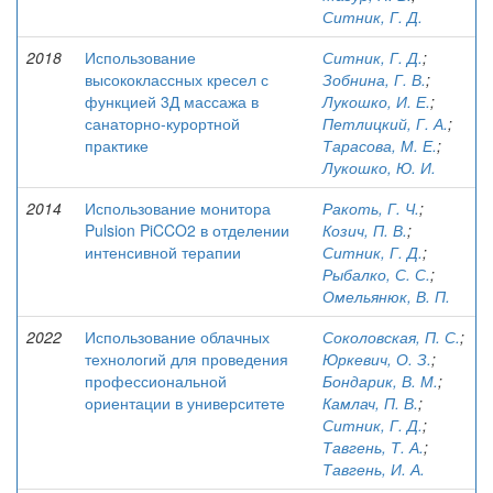
Ситник, Г. Д.
2018
Использование
Ситник, Г. Д.
;
высококлассных кресел с
Зобнина, Г. В.
;
функцией 3Д массажа в
Лукошко, И. Е.
;
санаторно-курортной
Петлицкий, Г. А.
;
практике
Тарасова, М. Е.
;
Лукошко, Ю. И.
2014
Использование монитора
Ракоть, Г. Ч.
;
Pulsion PiCCO2 в отделении
Козич, П. В.
;
интенсивной терапии
Ситник, Г. Д.
;
Рыбалко, С. С.
;
Омельянюк, В. П.
2022
Использование облачных
Соколовская, П. С.
;
технологий для проведения
Юркевич, О. З.
;
профессиональной
Бондарик, В. М.
;
ориентации в университете
Камлач, П. В.
;
Ситник, Г. Д.
;
Тавгень, Т. А.
;
Тавгень, И. А.