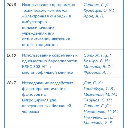
2016
Использование программно-
Ситник, Г. Д.
;
технического комплекса
Кузнецов, О. Я.
;
«Электронная очередь» в
Хрол, А. П.
амбулаторно-
поликлинических
учреждениях для
оптимитизации движения
потоков пациентов
2018
Использование современных
Ситник, Г. Д.
;
одноместных бароаппаратов
Козыро, В. И.
;
БЛКС 303 МТ в
Мельник, В. Ф.
;
многопрофильной клинике
Федоров, А. Г.
2017
Исследование воздействия
Дик, С. К.
;
физиотерапевтических
Гордейчук, Т. В.
;
факторов на
Меженная, М. М.
;
микроциркуляцию
Табунов, С. Н.
;
поверхностных биотканей
Ситник, Г. Д.
;
человека
Никитенко, П. И.
;
Рункевич, Е. Н.
;
Кишкевич, И. В.