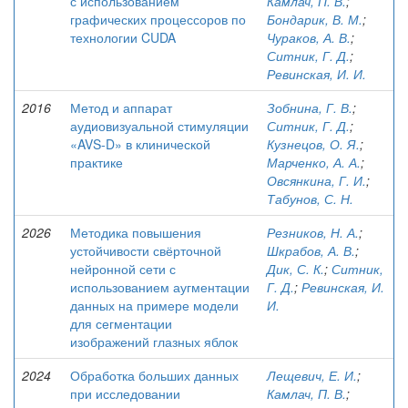
с использованием
Камлач, П. В.
;
графических процессоров по
Бондарик, В. М.
;
технологии CUDA
Чураков, А. В.
;
Ситник, Г. Д.
;
Ревинская, И. И.
2016
Метод и аппарат
Зобнина, Г. В.
;
аудиовизуальной стимуляции
Ситник, Г. Д.
;
«AVS-D» в клинической
Кузнецов, О. Я.
;
практике
Марченко, А. А.
;
Овсянкина, Г. И.
;
Табунов, С. Н.
2026
Методика повышения
Резников, Н. А.
;
устойчивости свёрточной
Шкрабов, А. В.
;
нейронной сети с
Дик, С. К.
;
Ситник,
использованием аугментации
Г. Д.
;
Ревинская, И.
данных на примере модели
И.
для сегментации
изображений глазных яблок
2024
Обработка больших данных
Лещевич, Е. И.
;
при исследовании
Камлач, П. В.
;