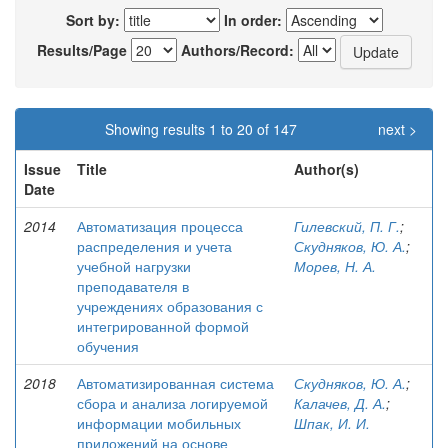
Sort by:
In order:
Results/Page
Authors/Record:
Showing results 1 to 20 of 147
next >
Issue
Title
Author(s)
Date
2014
Автоматизация процесса
Гилевский, П. Г.
;
распределения и учета
Скудняков, Ю. А.
;
учебной нагрузки
Морев, Н. А.
преподавателя в
учреждениях образования с
интегрированной формой
обучения
2018
Автоматизированная система
Скудняков, Ю. А.
;
сбора и анализа логируемой
Калачев, Д. А.
;
информации мобильных
Шпак, И. И.
приложений на основе