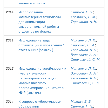
магнитного поля
2014
Использование
Синяков, Г. Н.
;
компьютерных технологий
Храмович, Е. М.
;
для активизации
Тараканов, А. Н.
самостоятельной работы
студентов по физике.
2011
Исследование задач
Минченко, Л. И.
;
оптимизации и управления :
Сиротко, С. И.
;
отчет о НИР (заключ.)
Тараканов, А. Н.
;
Волосевич, А. А.
;
Стаховский, С. М.
2012
Исследование устойчивости и
Минченко, Л. И.
;
чувствительности
Волосевич, А. А.
;
параметрических задач
Тараканов, А. Н.
;
математического
Стаховский, С. М.
программирования : отчет о
НИР (заключ.)
2014
К вопросу о «бережливом»
Махнач, В. В.
;
образовании
Синяков, Г. Н.
;