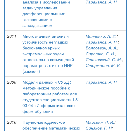
анализа в исследовании
Тараканов, А. Н.
задач управления
дифференциальными
включениями с
запаздыванием
2011
Многозначный анализ и
Минченко, Л. И.
;
устойчивость негладких
Тараканов, А. Н.
;
бесконечномерных
Волосевич, А. А.
;
экстремальных задач
Сиротко, С. И.
;
относительно возмущений
Стаховский, С. М.
;
параметров : отчет о НИР
Стержанов, М. В.
(заключ.)
2008
Модели данных и СУБД :
Тараканов, А. Н.
методическое пособие к
лабораторным работам для
студентов специальности I-31
03 04 «Информатика» всех
форм обучения
2016
Научно-методическое
Майсеня, Л. И.
;
обеспечение математических
Синяков, Г. Н
;