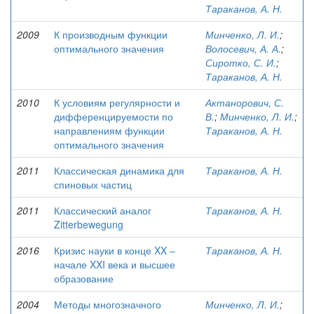
Тараканов, А. Н.
2009
К производным функции
Минченко, Л. И.
;
оптимального значения
Волосевич, А. А.
;
Сиротко, С. И.
;
Тараканов, А. Н.
2010
К условиям регулярности и
Актанорович, С.
дифференцируемости по
В.
;
Минченко, Л. И.
;
направлениям функции
Тараканов, А. Н.
оптимального значения
2011
Классическая динамика для
Тараканов, А. Н.
спиновых частиц
2011
Классический аналог
Тараканов, А. Н.
Zitterbewegung
2016
Кризис науки в конце XX –
Тараканов, А. Н.
начале XXI века и высшее
образование
2004
Методы многозначного
Минченко, Л. И.
;