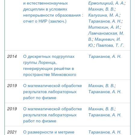
и естественнонаучных
Ермолицкий, А. А.
;
дисциплин в условиях
Махнач, В. В.
;
непрерывности образования :
Калугина, М. А.
;
отчет о НИР (заключ.)
Тараканов, А. Н.
;
Митюхин, А. И.
;
Ламчановская, М.
В.
;
Мацкевич, И.
Ю.
;
Павлова, Т. Г.
2014
О дискретных подгруппах
Тараканов, А. Н.
группы Лоренца,
генерирующих решётки в
пространстве Минковского
2019
О математической обработке
Махнач, В. В.
;
результатов лабораторных
Тараканов, А. Н.
работ по физике
2019
О математической обработке
Махнач, В. В.
;
результатов лабораторных
Тараканов, А. Н.
работ по физике
2021
О размерности и метрике
Тараканов, А. Н.