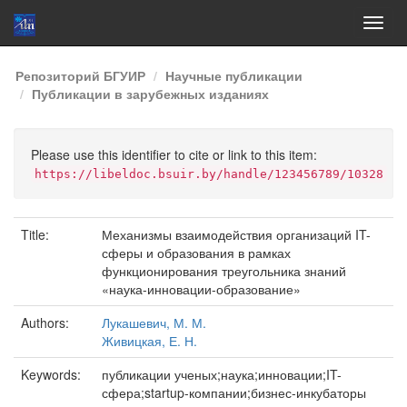
Skip
Репозиторий БГУИР
Научные публикации
navigation
Публикации в зарубежных изданиях
Please use this identifier to cite or link to this item:
https://libeldoc.bsuir.by/handle/123456789/10328
Title:
Механизмы взаимодействия организаций IT-
сферы и образования в рамках
функционирования треугольника знаний
«наука-инновации-образование»
Authors:
Лукашевич, М. М.
Живицкая, Е. Н.
Keywords:
публикации ученых;наука;инновации;IT-
сфера;startup-компании;бизнес-инкубаторы