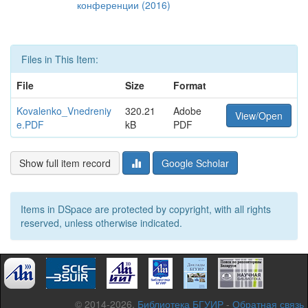
конференции (2016)
Files in This Item:
File
Size
Format
Kovalenko_Vnedreniy
320.21
Adobe
View/Open
e.PDF
kB
PDF
Show full item record
Google Scholar
Items in DSpace are protected by copyright, with all rights
reserved, unless otherwise indicated.
© 2014-2026,
Библиотека БГУИР
-
Обратная связь