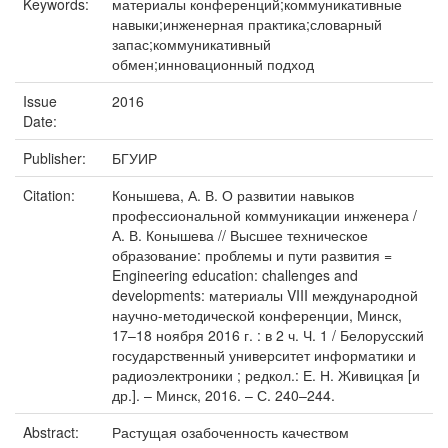
Keywords:
материалы конференций;коммуникативные
навыки;инженерная практика;словарный
запас;коммуникативный
обмен;инновационный подход
Issue
2016
Date:
Publisher:
БГУИР
Citation:
Конышева, А. В. О развитии навыков
профессиональной коммуникации инженера /
А. В. Конышева // Высшее техническое
образование: проблемы и пути развития =
Engineering education: challenges and
developments: материалы VIII международной
научно-методической конференции, Минск,
17–18 ноября 2016 г. : в 2 ч. Ч. 1 / Белорусский
государственный университет информатики и
радиоэлектроники ; редкол.: Е. Н. Живицкая [и
др.]. – Минск, 2016. – С. 240–244.
Abstract:
Растущая озабоченность качеством