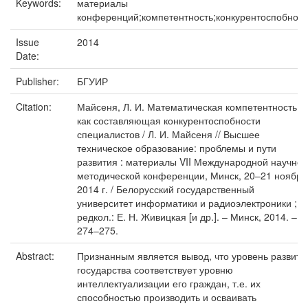
Keywords:
материалы
конференций;компетентность;конкурентоспобност
Issue
2014
Date:
Publisher:
БГУИР
Citation:
Майсеня, Л. И. Математическая компетентность
как составляющая конкурентоспобности
специалистов / Л. И. Майсеня // Высшее
техническое образование: проблемы и пути
развития : материалы VII Международной научно-
методической конференции, Минск, 20–21 ноября
2014 г. / Белорусский государственный
университет информатики и радиоэлектроники ;
редкол.: Е. Н. Живицкая [и др.]. – Минск, 2014. – С
274–275.
Abstract:
Признанным является вывод, что уровень развити
государства соответствует уровню
интеллектуализации его граждан, т.е. их
способностью производить и осваивать