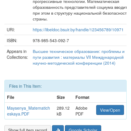
прогрессивные технологии. Математическая
образованность представителей социума вводитс
при этом в структуру национальной безопасности
страны.
URI:
https://libeldoc.bsuir.by/handle/123456789/10971
ISBN:
978-985-543-092-7
Appears in
Высшее техническое образование: проблемы и
Collections:
пути развития : материалы VII Международной
научно-методической конференции (2014)
Files in This Item:
File
Size
Format
Maysenya_Matematich
289.12
Adobe
View/Open
eskaya.PDF
kB
PDF
Show full item record
Google Scholar