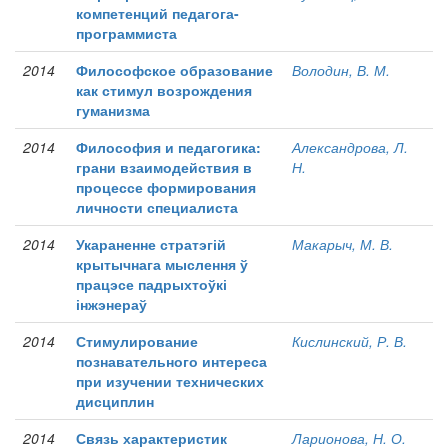
компетенций педагога-
программиста
2014
Философское образование
Володин, В. М.
как стимул возрождения
гуманизма
2014
Философия и педагогика:
Александрова, Л.
грани взаимодействия в
Н.
процессе формирования
личности специалиста
2014
Укараненне стратэгій
Макарыч, М. В.
крытычнага мыслення ў
працэсе падрыхтоўкі
інжэнераў
2014
Стимулирование
Кислинский, Р. В.
познавательного интереса
при изучении технических
дисциплин
2014
Связь характеристик
Ларионова, Н. О.