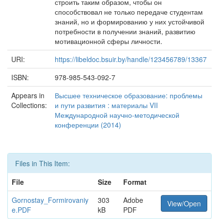
строить таким образом, чтобы он
способствовал не только передаче студентам
знаний, но и формированию у них устойчивой
потребности в получении знаний, развитию
мотивационной сферы личности.
URI:
https://libeldoc.bsuir.by/handle/123456789/13367
ISBN:
978-985-543-092-7
Appears in
Высшее техническое образование: проблемы
Collections:
и пути развития : материалы VII
Международной научно-методической
конференции (2014)
Files in This Item:
File
Size
Format
Gornostay_Formirovaniy
303
Adobe
View/Open
e.PDF
kB
PDF