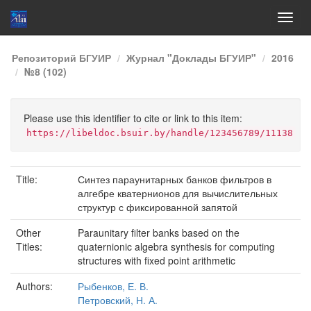
Skip
Репозиторий БГУИР
Журнал "Доклады БГУИР"
2016
navigation
№8 (102)
Please use this identifier to cite or link to this item:
https://libeldoc.bsuir.by/handle/123456789/11138
Title:
Синтез параунитарных банков фильтров в
алгебре кватернионов для вычислительных
структур с фиксированной запятой
Other
Paraunitary filter banks based on the
Titles:
quaternionic algebra synthesis for computing
structures with fixed point arithmetic
Authors:
Рыбенков, Е. В.
Петровский, Н. А.