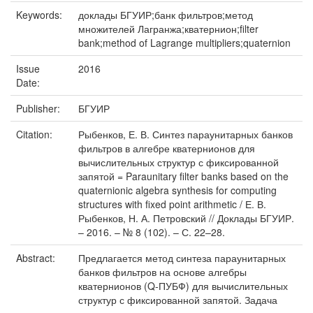
Keywords:
доклады БГУИР;банк фильтров;метод
множителей Лагранжа;кватернион;filter
bank;method of Lagrange multipliers;quaternion
Issue
2016
Date:
Publisher:
БГУИР
Citation:
Рыбенков, Е. В. Синтез параунитарных банков
фильтров в алгебре кватернионов для
вычислительных структур с фиксированной
запятой = Paraunitary filter banks based on the
quaternionic algebra synthesis for computing
structures with fixed point arithmetic / Е. В.
Рыбенков, Н. А. Петровский // Доклады БГУИР.
– 2016. – № 8 (102). – С. 22–28.
Abstract:
Предлагается метод синтеза параунитарных
банков фильтров на основе алгебры
кватернионов (Q-ПУБФ) для вычислительных
структур с фиксированной запятой. Задача