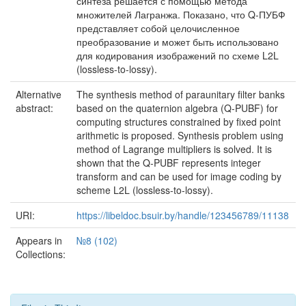
синтеза решается с помощью метода
множителей Лагранжа. Показано, что Q-ПУБФ
представляет собой целочисленное
преобразование и может быть использовано
для кодирования изображений по схеме L2L
(lossless-to-lossy).
Alternative
The synthesis method of paraunitary filter banks
abstract:
based on the quaternion algebra (Q-PUBF) for
computing structures constrained by fixed point
arithmetic is proposed. Synthesis problem using
method of Lagrange multipliers is solved. It is
shown that the Q-PUBF represents integer
transform and can be used for image coding by
scheme L2L (lossless-to-lossy).
URI:
https://libeldoc.bsuir.by/handle/123456789/11138
Appears in
№8 (102)
Collections: