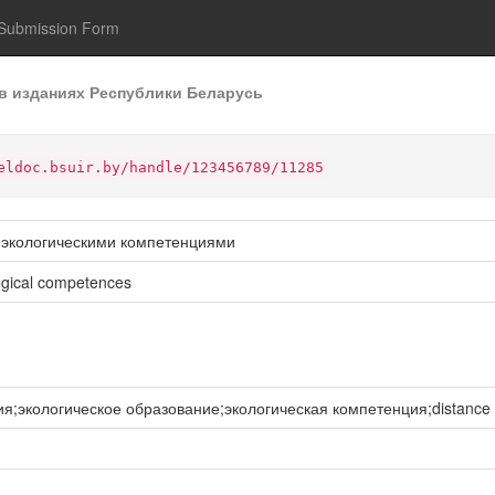
Submission Form
в изданиях Республики Беларусь
eldoc.bsuir.by/handle/123456789/11285
с экологическими компетенциями
logical competences
;экологическое образование;экологическая компетенция;distance le