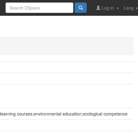
Log in:
Lang
arning courses;environmental education;ecological competence