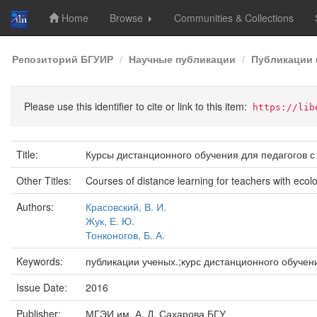
Home
Browse
Communities & Collections
Skip
Репозиторий БГУИР
Научные публикации
Публикации 
navigation
Please use this identifier to cite or link to this item:
https://lib
Title:
Курсы дистанционного обучения для педагогов 
Other Titles:
Courses of distance learning for teachers with eco
Authors:
Красовский, В. И.
Жук, Е. Ю.
Тонконогов, Б. А.
Keywords:
публикации ученых.;курс дистанционного обучения
Issue Date:
2016
Publisher:
МГЭИ им. А. Д. Сахарова БГУ