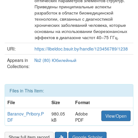
оптических параметров элементов структур.
Приведены принципиальные аспекты
разработок в области биомедицинской
технологии, связанных с диагностикой
хронических заболеваний человека, которые
основаны на использовании биорезонансных
эффектов в диапазоне частот 40–75 ГГц.
URI:
https://libeldoc.bsuir.by/handle/123456789/1238
Appears in
№2 (80) Юбилейный
Collections:
Files in This Item:
File
Size
Format
Baranov_Pribory.P
980.05
Adobe
View/Open
DF
kB
PDF
Show full item record
Google Scholar