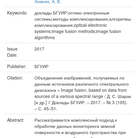
Хижняк, А. В.
Keywords:
доклады БГУИР;оптико-электронные
системы;методы комплексирования;алгоритмы
комплексирования;optical-electronic
systems;image fusion methods;image fusion
algorithms
Issue
2017
Date:
Publisher:
БГУИР
Citation:
Объединение изображений, получаемых по
данным источников различного спектрального
диапазона = Image fusion, based on data from
sources of a various spectral range / Д. С. Шарак
[и др.] // Доклады БГУИР. – 2017. – № 3 (105).
– С. 45–51.
Abstract:
Рассматривается комплексный подход к
обработке данных мониторинга земной
поверхности и воздушного пространства при