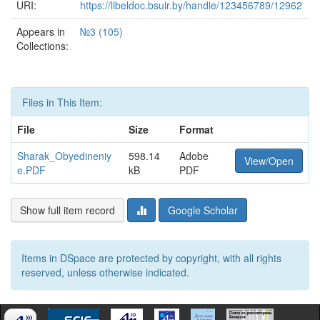
URI:
https://libeldoc.bsuir.by/handle/123456789/12962
Appears in
№3 (105)
Collections:
Files in This Item:
File
Size
Format
Sharak_Obyedineniy
598.14
Adobe
View/Open
e.PDF
kB
PDF
Show full item record
Google Scholar
Items in DSpace are protected by copyright, with all rights
reserved, unless otherwise indicated.