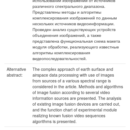
использовании изображений от источников
различного спектрального диапазона.
Представлены методы и алгоритмы
комплексирования изображений по данным
нескольких источников видеоинформации.
Проведен анализ существующих устройств
объединения изображений, а также
представлена функциональная схема макета
модуля обработки, реализующего известные
алгоритмы комплексирования
видеопоследовательностей.
Alternative
The complex approach of earth surface and
abstract:
airspace data processing with use of images
from sources of a various spectral range is
considered in the article. Methods and algorithms
of image fusion according to several video
information sources are presented. The analysis
of existing image fusion devices are carried out,
and the function chart of experimental module
realizing known fusion video sequences
algorithms is presented.