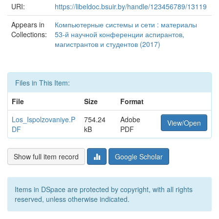
URI:
https://libeldoc.bsuir.by/handle/123456789/13119
Appears in
Компьютерные системы и сети : материалы
Collections:
53-й научной конференции аспирантов,
магистрантов и студентов (2017)
Files in This Item:
File
Size
Format
Los_Ispolzovaniye.P
754.24
Adobe
View/Open
DF
kB
PDF
Show full item record
Google Scholar
Items in DSpace are protected by copyright, with all rights
reserved, unless otherwise indicated.